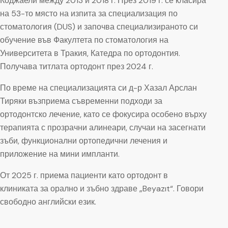
Коджаели между 2013 и 2018 г. През 2019 г. се класира
на 53-то място на изпита за специализация по
стоматология (DUS) и започва специализираното си
обучение във Факултета по стоматология на
Университета в Тракия, Катедра по ортодонтия.
Получава титлата ортодонт през 2024 г.
По време на специализацията си д-р Хазал Арслан
Тиряки възприема съвременни подходи за
ортодонтско лечение, като се фокусира особено върху
терапията с прозрачни алинеари, случаи на засегнати
зъби, функционални ортопедични лечения и
приложение на мини импланти.
От 2025 г. приема пациенти като ортодонт в
клиниката за орално и зъбно здраве „Beyazıt“. Говори
свободно английски език.